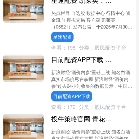
星速配资 凯莱英：建议采纳2026年H股限制性股票计划
热点栏目 自选股 数据中心 行情中心 资
金流向 模拟交易 客户端 凯莱英
（06821）发布公告，于2026年7月30
日，董事会决议（其中包括）建议采纳
星速配资
2026年....
查看：
198
分类：
股民配资平台
目前配资APP下载 水晶剑南春终端零售均价两连平 维持在402元/瓶
新浪财经“酒价内参”重磅上线 知名白酒
真实市场价尽在掌握 新浪财经“酒价内
参”过去24小时收集的数据显示，中国白
酒市场主要大单品的终端零售总价7月
目前配资APP下载
29日再度小幅....
查看：
176
分类：
股民配资平台
投牛策略官网 青花郎二连阳 续创近一个月最高价
新浪财经“酒价内参”重磅上线 知名白酒
真实市场价尽在掌握 新浪财经“酒价内