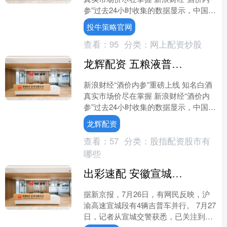
参”过去24小时收集的数据显示，中国白
酒市场主要大单品的终端零售总价7月
投牛策略官网
29日再度小幅....
查看：
95
分类：
网上配资炒股
龙辉配资 五粮液普五八代领跌 白酒大单品总价创近五天以来新低
新浪财经“酒价内参”重磅上线 知名白酒
真实市场价尽在掌握 新浪财经“酒价内
参”过去24小时收集的数据显示，中国白
酒市场主要大单品的终端零售总价7月
龙辉配资
29日再度小幅....
查看：
57
分类：
股指配资股市有
哪些
出彩速配 安徽宣城高速上4辆吉普车并行，当地交警：将联系车主依法依规进行处理
据新京报，7月26日，有网民反映，沪
渝高速宣城段有4辆吉普车并行。 7月27
日，记者从宣城交警获悉，已关注到相