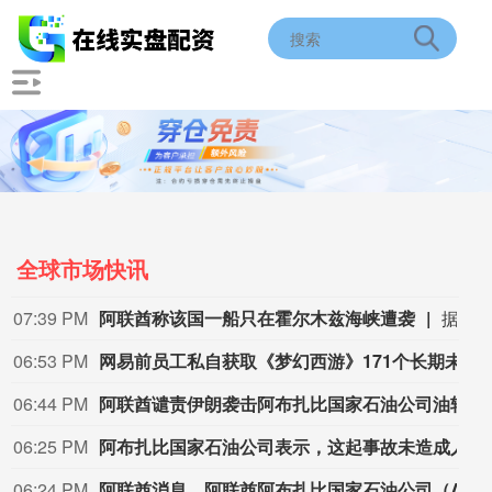
全球市场快讯
07:39 PM
阿联酋称该国一船只在霍尔木兹海峡遭袭
据阿联酋通讯社8月8日报道，阿布扎比国家石油公司证实，该公司一艘船只当天凌晨在通过霍尔木兹海峡时遭导弹袭击。阿布扎比国家石油公司说，袭击未造成人员受伤，目前局面可控。该公司并未提供遭袭船只具体类型、导弹来源以及船只受损情况等更多细节。（新华社）
06:53 PM
网易前员工私自获取《梦幻西游》171个长期未登录的账号权限，4年获利173万元，获刑3年
06:44 PM
阿联酋谴责伊朗袭击阿布扎比国家石油公司油轮。
06:25 PM
阿布扎比国家石油公司表示，这起事故未造成人员伤亡。
06:24 PM
阿联酋消息，阿联酋阿布扎比国家石油公司（ADNOC）表示，周六早些时候，其一艘船只在通过霍尔木兹海峡时遭导弹袭击，目前局势已得到控制。