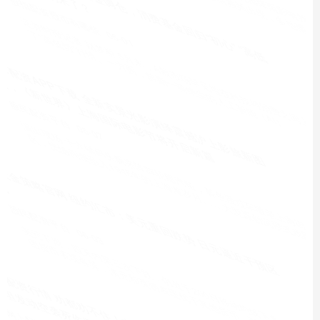
恒越配资官网 上海国资基金“16条”出炉 力塑“长期耐心战略
资本”
股指配资股市有哪些
06-29
□ 鼓励发起设立创业投资基金，着力投早、投小、投长期、投硬科技
□ 加大私募股权二级市场基金（S基金）、并购基金等组建力
普兰店配资 明示不要续订却被自动续订 交通银行销售人员
电销引争议
股指配资股市有哪些
05-26
来源：中国消费者报 原标题：交通银行销售人员如此电销引争议 ■
本报记者 聂国春 近日，天津的宋女士通过社交媒体吐槽称，明
聊城配资APP下载 清华教授实名举报蒋方舟人大硕士论文
系统性造假，人大回应已介入调查
股民配资平台
07-05
据大河报7月3日报道，“清华教授肖鹰实名举报蒋方舟人大硕士论文
系统性造假”一事登上微博热搜。 肖鹰列出表格：论文20个注