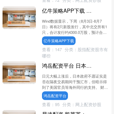
查看：
72
分类：
网上配资炒股
拓荣安科技设备厂（个人独....
亿牛策略APP下载 下周将有2只新股发行，预计合计募资22.02亿元
Wind数据显示，下周（8月3日-8月7
日）将有2只新股发行，其中北交所有1
只，合计发行约4300.0万股，预计合计
募资22.02亿元。具体来看，8月3日发行
亿牛策略APP下载
的....
查看：
147
分类：
股指配资股市有
哪些
鸿岳配资平台 日本不愿证实是否干预汇市 但暗示得到美国支持
日元大幅上涨后，日本政府不愿证实是
否在隔夜交易期间干预汇市，但暗示得
到了美国官员等海外同行的支持。 财务
大臣片山皋月周五回避了日元飙升是否
鸿岳配资平台
是干预结果的个问题，她....
查看：
95
分类：
网上配资炒股