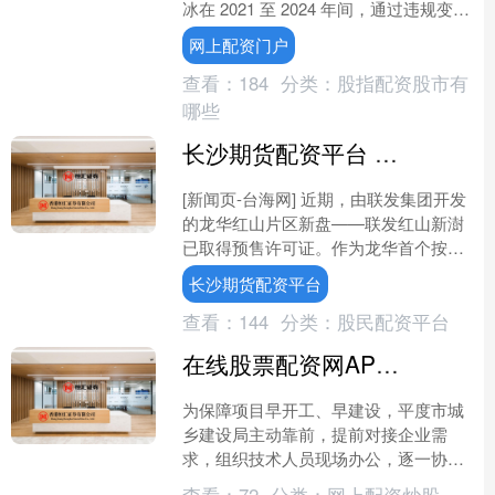
冰在 2021 至 2024 年间，通过违规变更
收入性质、虚假申报等违法手段，偷逃
网上配资门户
个人所得税....
查看：
184
分类：
股指配资股市有
哪些
长沙期货配资平台 预证价383万起！联发集团深圳龙华新盘入市
[新闻页-台海网] 近期，由联发集团开发
的龙华红山片区新盘——联发红山新澍
已取得预售许可证。作为龙华首个按新
国标建设的项目，本次共推出332套住
长沙期货配资平台
宅，户型涵盖69....
查看：
144
分类：
股民配资平台
在线股票配资网APP下载 “靠前+精准”服务 平度保障民营经济项目早开工建设
为保障项目早开工、早建设，平度市城
乡建设局主动靠前，提前对接企业需
求，组织技术人员现场办公，逐一协调
解决建设中的难点、堵点问题。 青岛鼎